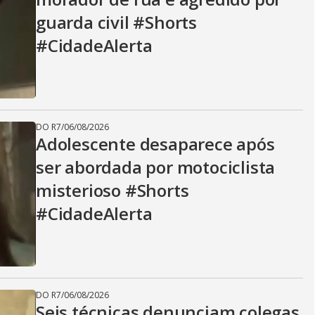
V
guarda civil #Shorts
i
#CidadeAlerta
d
DO R7
/
06/08/2026
Adolescente desaparece após
e
ser abordada por motociclista
misterioso #Shorts
o
#CidadeAlerta
DO R7
/
06/08/2026
Seis técnicas denunciam colegas