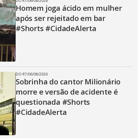
DO R7
/
06/08/2026
Homem joga ácido em mulher
após ser rejeitado em bar
#Shorts #CidadeAlerta
DO R7
/
06/08/2026
Sobrinha do cantor Milionário
morre e versão de acidente é
questionada #Shorts
#CidadeAlerta