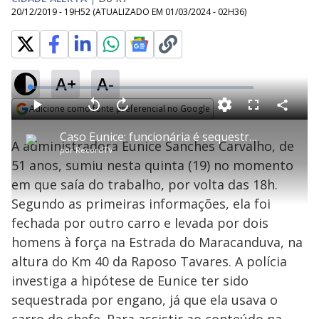
20/12/2019 - 19H52
(ATUALIZADO EM
01/03/2024 - 02H36
)
A+
A-
L
o
a
Adicione como fonte preferencial no Google
d
C
P
V
A
P
F
e
o
l
o
v
u
Opens in new window
d
m
a
l
a
l
:
Caso Eunice: funcionária é sequestrada com carro do patrão
p
y
t
n
l
1
A administradora Eunice Sanches Carvalho, de
a
a
ç
s
.
por
RecordTV
r
r
a
c
7
t
1
r
l
r
9
51 anos, sumiu nesta quinta (19) no momento
i
0
1
e
%
l
s
0
e
h
em que saía do trabalho, por volta das 18h.
e
s
n
a
g
e
r
u
g
Segundo as primeiras informações, ela foi
n
u
a
d
n
o
d
fechada por outro carro e levada por dois
s
o
s
homens à força na Estrada do Maracanduva, na
y
altura do Km 40 da Raposo Tavares. A polícia
investiga a hipótese de Eunice ter sido
M
V
u
d
sequestrada por engano, já que ela usava o
o