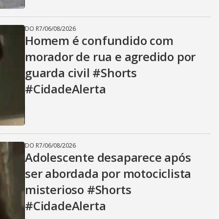
DO R7
/
06/08/2026
Homem é confundido com
morador de rua e agredido por
guarda civil #Shorts
#CidadeAlerta
DO R7
/
06/08/2026
Adolescente desaparece após
ser abordada por motociclista
misterioso #Shorts
#CidadeAlerta