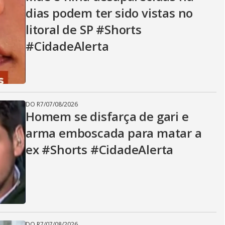
V
dias podem ter sido vistas no
litoral de SP #Shorts
i
#CidadeAlerta
d
DO R7
/
07/08/2026
e
Homem se disfarça de gari e
arma emboscada para matar a
ex #Shorts #CidadeAlerta
o
DO R7
/
07/08/2026