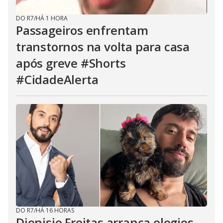
DO R7
/
HÁ 1 HORA
Passageiros enfrentam
transtornos na volta para casa
após greve #Shorts
#CidadeAlerta
DO R7
/
HÁ 16 HORAS
Dionisio Freitas arranca elogios