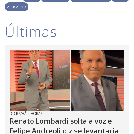
i
APLICATIVO
d
Últimas
e
o
DO R7
/
HÁ 5 HORAS
Renato Lombardi solta a voz e
Felipe Andreoli diz se levantaria