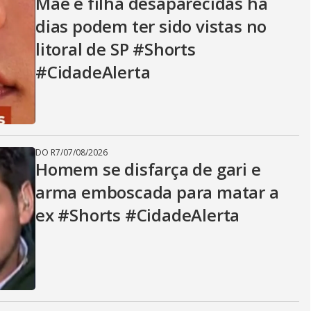
Mãe e filha desaparecidas há
dias podem ter sido vistas no
litoral de SP #Shorts
#CidadeAlerta
DO R7
/
07/08/2026
Homem se disfarça de gari e
arma emboscada para matar a
ex #Shorts #CidadeAlerta