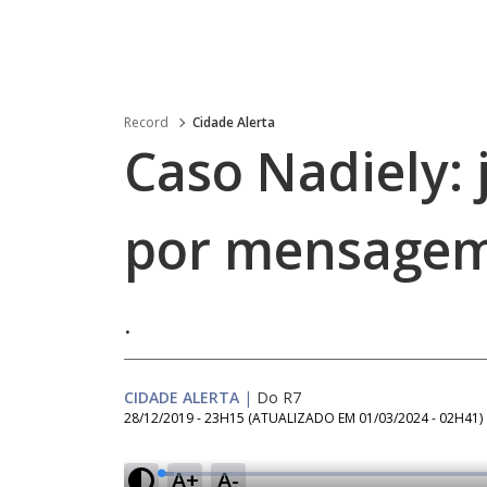
Record
Cidade Alerta
Caso Nadiely:
por mensagem
.
CIDADE ALERTA
|
Do R7
28/12/2019 - 23H15
(ATUALIZADO EM
01/03/2024 - 02H41
)
A+
A-
L