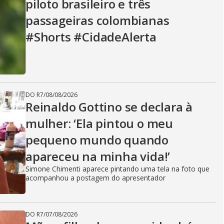
i
piloto brasileiro e três
passageiras colombianas
d
#Shorts #CidadeAlerta
e
DO R7
/
08/08/2026
Reinaldo Gottino se declara à
o
mulher: ‘Ela pintou o meu
pequeno mundo quando
apareceu na minha vida!’
Simone Chimenti aparece pintando uma tela na foto que
acompanhou a postagem do apresentador
DO R7
/
07/08/2026