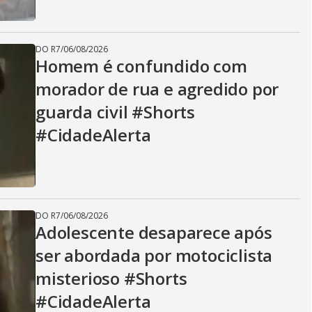
DO R7
/
06/08/2026
Homem é confundido com
morador de rua e agredido por
guarda civil #Shorts
#CidadeAlerta
DO R7
/
06/08/2026
Adolescente desaparece após
ser abordada por motociclista
misterioso #Shorts
#CidadeAlerta