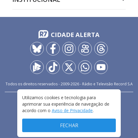
CIDADE ALERTA
Todos os direitos reservados - 2009-
2026
- Rádio e Televisão Record S.A
Utilizamos cookies e tecnologia para
CARREIRA
FALE CONOSCO
PRIVACIDADE
aprimorar sua experiência de navegação de
TERMOS E CONDIÇÕES DE USO
acordo com o
Aviso de Privacidade
.
FECHAR