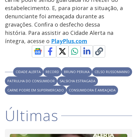
y
estabelecimento. E, para piorar a situação, a
M
V
u
d
denunciante foi ameaçada durante as
o
gravações. Confira o desfecho dessa
i
história. Para assistir ao Cidade Alerta na
íntegra, acesse o
PlayPlus.com
d
e
CIDADE ALERTA
RECORD
BRUNO PERUKA
CELSO RUSSOMANNO
PATRULHA DO CONSUMIDOR
SALSICHA ESTRAGADA
o
CARNE PODRE EM SUPERMERCADO
CONSUMIDORA É AMEAÇADA
Últimas