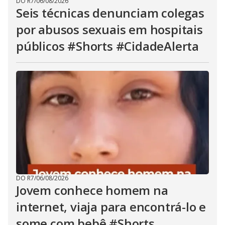
DO R7
/
06/08/2026
Seis técnicas denunciam colegas
por abusos sexuais em hospitais
públicos #Shorts #CidadeAlerta
DO R7
/
06/08/2026
Jovem conhece homem na
internet, viaja para encontrá-lo e
some com bebê #Shorts