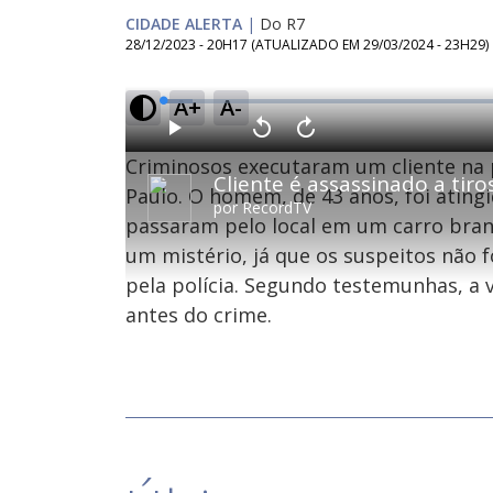
CIDADE ALERTA
|
Do R7
28/12/2023 - 20H17
(ATUALIZADO EM
29/03/2024 - 23H29
)
A+
A-
L
o
a
d
P
V
A
e
l
o
v
d
Criminosos executaram um cliente na 
a
l
a
:
y
t
n
4
a
ç
Paulo. O homem, de 43 anos, foi ating
.
r
a
0
por
RecordTV
1
r
6
passaram pelo local em um carro bran
0
1
%
s
0
e
s
um mistério, já que os suspeitos não 
g
e
u
g
n
u
pela polícia. Segundo testemunhas, a 
d
n
o
d
antes do crime.
s
o
s
M
u
d
o