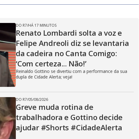
V
DO R7
/
HÁ 17 MINUTOS
i
Renato Lombardi solta a voz e
Felipe Andreoli diz se levantaria
d
da cadeira no Canta Comigo:
‘Com certeza... Não!’
Reinaldo Gottino se divertiu com a performance da sua
e
dupla de Cidade Alerta; veja!
DO R7
/
05/08/2026
o
Greve muda rotina de
trabalhadora e Gottino decide
ajudar #Shorts #CidadeAlerta