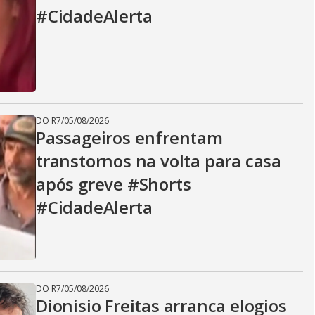
#CidadeAlerta
DO R7
/
05/08/2026
Passageiros enfrentam
transtornos na volta para casa
após greve #Shorts
#CidadeAlerta
DO R7
/
05/08/2026
Dionisio Freitas arranca elogios