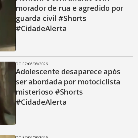
V
morador de rua e agredido por
guarda civil #Shorts
i
#CidadeAlerta
d
DO R7
/
06/08/2026
e
Adolescente desaparece após
ser abordada por motociclista
misterioso #Shorts
o
#CidadeAlerta
DO R7
/
06/08/2026