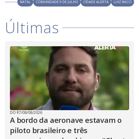
V
NATAL
COMUNIDADE 9 DE JULHO
CIDADE ALERTA
LUIZ BACCI
d
o
i
Últimas
d
e
o
DO R7
/
08/08/2026
A bordo da aeronave estavam o
piloto brasileiro e três