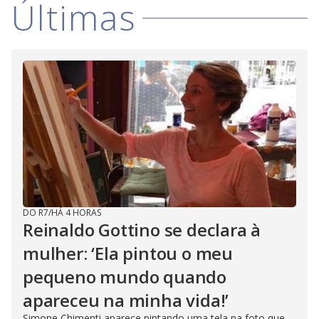
Últimas
i
d
e
o
DO R7
/
HÁ 4 HORAS
Reinaldo Gottino se declara à
mulher: ‘Ela pintou o meu
pequeno mundo quando
apareceu na minha vida!’
Simone Chimenti aparece pintando uma tela na foto que