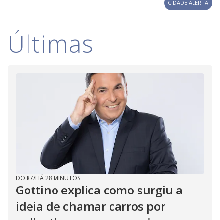
V
CIDADE ALERTA
d
o
i
Últimas
d
e
o
DO R7
/
HÁ 28 MINUTOS
Gottino explica como surgiu a
ideia de chamar carros por