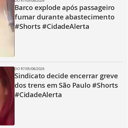
DO R7
/
05/08/2026
Barco explode após passageiro
fumar durante abastecimento
#Shorts #CidadeAlerta
DO R7
/
05/08/2026
Sindicato decide encerrar greve
dos trens em São Paulo #Shorts
#CidadeAlerta