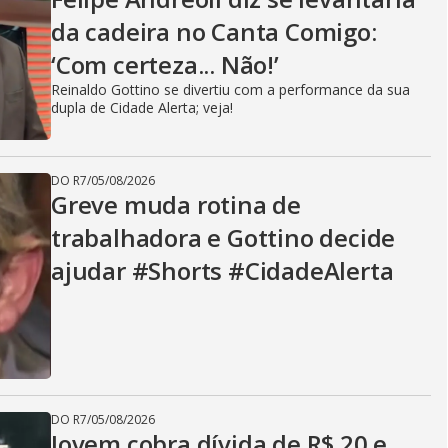
V
da cadeira no Canta Comigo:
i
‘Com certeza... Não!’
Reinaldo Gottino se divertiu com a performance da sua
dupla de Cidade Alerta; veja!
d
DO R7
/
05/08/2026
Greve muda rotina de
e
trabalhadora e Gottino decide
ajudar #Shorts #CidadeAlerta
o
DO R7
/
05/08/2026
Jovem cobra dívida de R$ 20 e