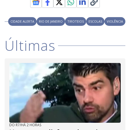
i
CIDADE ALERTA
RIO DE JANEIRO
TIROTEIOS
ESCOLAS
VIOLÊNCIA
d
Últimas
e
o
DO R7
/
HÁ 2 HORAS