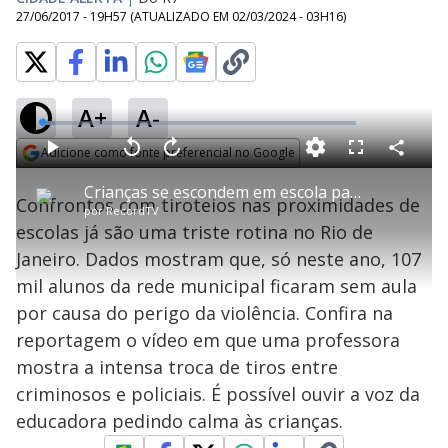
27/06/2017 - 19H57
(ATUALIZADO EM
02/03/2024 - 03H16
)
A+
A-
L
o
a
Adicione como fonte preferencial no Google
d
C
P
V
A
P
F
e
o
l
o
v
u
Opens in new window
d
m
a
l
a
l
:
Crianças se escondem em escola para se proteger de tiroteio no RJ
p
y
t
n
l
4
Confrontos com tiroteios nas proximidades de
a
a
ç
s
.
por
RecordTV
r
r
a
c
2
t
1
r
l
r
7
escolas já são uma triste rotina no Rio de
i
0
1
e
%
l
s
0
e
h
Janeiro. Dados mostram que, só neste ano, 107
e
s
n
a
g
e
r
u
g
mil alunos da rede municipal ficaram sem aula
n
u
a
d
n
o
d
por causa do perigo da violência. Confira na
s
o
s
reportagem o vídeo em que uma professora
y
mostra a intensa troca de tiros entre
criminosos e policiais. É possível ouvir a voz da
M
V
u
d
educadora pedindo calma às crianças.
o