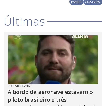
i
PARANÁ
SEQUESTRO
d
Últimas
e
o
DO R7
/
08/08/2026
A bordo da aeronave estavam o
piloto brasileiro e três