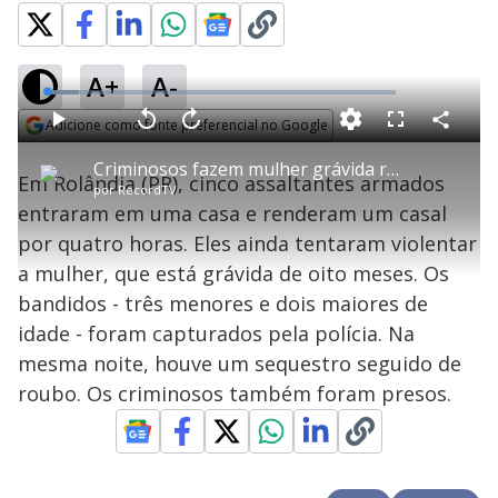
A+
A-
L
o
a
Adicione como fonte preferencial no Google
d
C
P
V
A
P
F
e
o
l
o
v
u
Opens in new window
d
m
a
l
a
l
:
Criminosos fazem mulher grávida refém no PR
p
y
t
n
l
9
Em Rolândia (PR), cinco assaltantes armados
a
a
ç
s
.
por
RecordTV
r
r
a
c
3
t
1
r
l
r
1
entraram em uma casa e renderam um casal
i
0
1
e
%
l
s
0
e
h
por quatro horas. Eles ainda tentaram violentar
e
s
n
a
g
e
r
u
g
a mulher, que está grávida de oito meses. Os
n
u
a
d
n
o
d
bandidos - três menores e dois maiores de
s
o
s
idade - foram capturados pela polícia. Na
y
mesma noite, houve um sequestro seguido de
roubo. Os criminosos também foram presos.
M
V
u
d
o