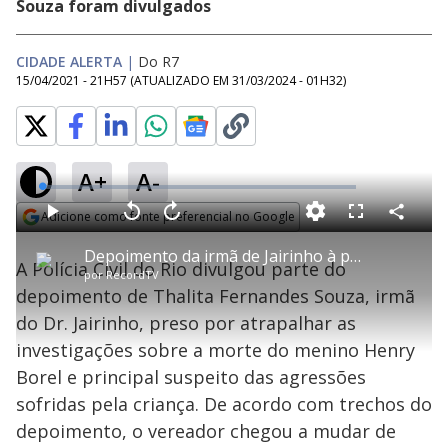
Souza foram divulgados
CIDADE ALERTA
|
Do R7
15/04/2021 - 21H57
(ATUALIZADO EM
31/03/2024 - 01H32
)
A+
A-
L
o
a
Adicione como fonte preferencial no Google
d
C
P
V
A
P
F
e
o
l
o
v
u
Opens in new window
d
m
a
l
a
l
:
Depoimento da irmã de Jairinho à polícia teria complicado a situação do vereador
p
y
t
n
l
0
A Polícia Civil do Rio divulgou parte do
a
a
ç
s
.
por
RecordTV
r
r
a
c
7
t
1
r
l
r
0
depoimento de Thalita Fernandes Souza, irmã
i
0
1
e
%
l
s
0
e
h
do Dr. Jairinho, preso por atrapalhar as
e
s
n
a
g
e
r
u
g
investigações sobre a morte do menino Henry
n
u
a
d
n
o
d
Borel e principal suspeito das agressões
s
o
s
sofridas pela criança. De acordo com trechos do
y
depoimento, o vereador chegou a mudar de