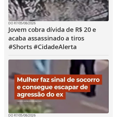
DO R7
/
05/08/2026
Jovem cobra dívida de R$ 20 e
acaba assassinado a tiros
#Shorts #CidadeAlerta
DO R7
/
05/08/2026