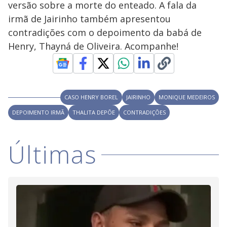
versão sobre a morte do enteado. A fala da
M
V
u
d
irmã de Jairinho também apresentou
o
contradições com o depoimento da babá de
i
Henry, Thayná de Oliveira. Acompanhe!
d
CASO HENRY BOREL
JAIRINHO
MONIQUE MEDEIROS
e
DEPOIMENTO IRMÃ
THALITA DEPÕE
CONTRADIÇÕES
o
Últimas