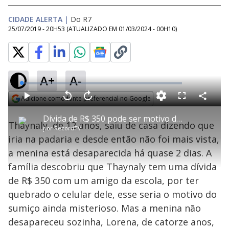
CIDADE ALERTA
|
Do R7
25/07/2019 - 20H53
(ATUALIZADO EM
01/03/2024 - 00H10
)
A+
A-
L
o
a
Adicione como fonte preferencial no Google
d
C
P
V
A
P
F
e
o
l
o
v
u
Opens in new window
d
m
a
l
a
l
:
Dívida de R$ 350 pode ser motivo do desaparecimento de criança no interior de SP
p
y
t
n
l
0
Thaynaly, de 12 anos, saiu de casa dizendo que
a
a
ç
s
.
por
RecordTV
r
r
a
c
9
t
1
r
l
r
0
iria na padaria e desde então não foi mais vista,
i
0
1
e
%
l
s
0
e
h
a menina está desaparecida há quase 2 dias. A
e
s
n
a
g
e
r
u
g
família descobriu que Thaynaly tem uma dívida
n
u
a
d
n
o
d
de R$ 350 com um amigo da escola, por ter
s
o
s
quebrado o celular dele, esse seria o motivo do
y
sumiço ainda misterioso. Mas a menina não
desapareceu sozinha, Lorena, de catorze anos,
M
u