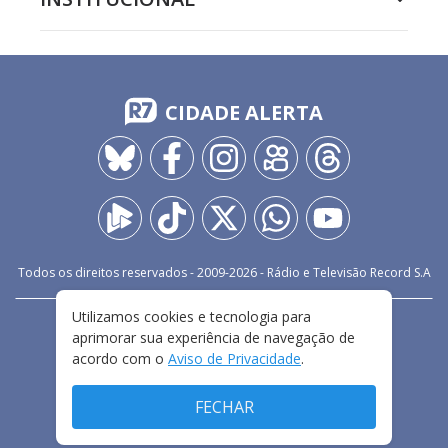
CIDADE ALERTA
Todos os direitos reservados - 2009-
2026
- Rádio e Televisão Record S.A
Utilizamos cookies e tecnologia para
CARREIRA
FALE CONOSCO
PRIVACIDADE
aprimorar sua experiência de navegação de
TERMOS E CONDIÇÕES DE USO
acordo com o
Aviso de Privacidade
.
FECHAR