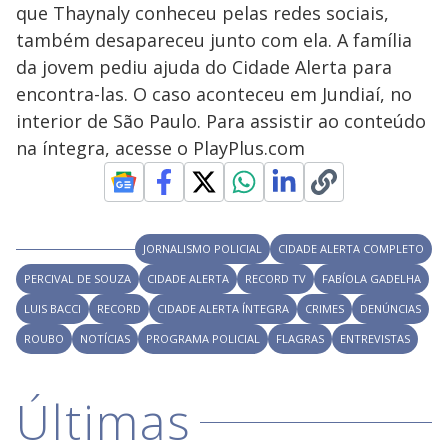
V
d
que Thaynaly conheceu pelas redes sociais,
o
também desapareceu junto com ela. A família
i
da jovem pediu ajuda do Cidade Alerta para
encontra-las. O caso aconteceu em Jundiaí, no
interior de São Paulo. Para assistir ao conteúdo
d
na íntegra, acesse o PlayPlus.com
e
o
JORNALISMO POLICIAL
CIDADE ALERTA COMPLETO
PERCIVAL DE SOUZA
CIDADE ALERTA
RECORD TV
FABÍOLA GADELHA
LUIS BACCI
RECORD
CIDADE ALERTA ÍNTEGRA
CRIMES
DENÚNCIAS
ROUBO
NOTÍCIAS
PROGRAMA POLICIAL
FLAGRAS
ENTREVISTAS
Últimas