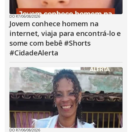
DO R7
/
06/08/2026
Jovem conhece homem na
internet, viaja para encontrá-lo e
some com bebê #Shorts
#CidadeAlerta
DO R7
/
06/08/2026