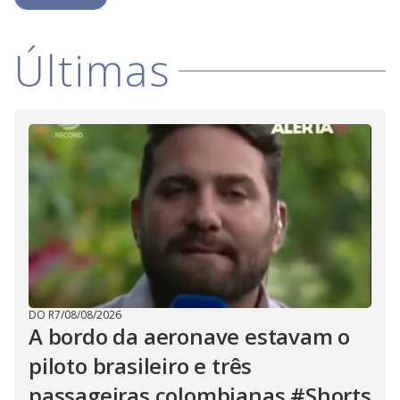
i
Últimas
d
e
o
DO R7
/
08/08/2026
A bordo da aeronave estavam o
piloto brasileiro e três
passageiras colombianas #Shorts