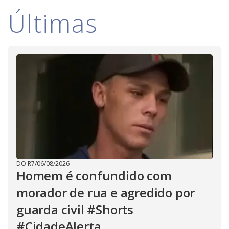
V
o
Últimas
i
d
e
o
DO R7
/
06/08/2026
Homem é confundido com
morador de rua e agredido por
guarda civil #Shorts
#CidadeAlerta