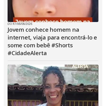
DO R7
/
06/08/2026
Jovem conhece homem na
internet, viaja para encontrá-lo e
some com bebê #Shorts
#CidadeAlerta