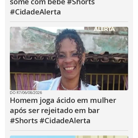
some com bebê #Shorts
#CidadeAlerta
DO R7
/
06/08/2026
Homem joga ácido em mulher
após ser rejeitado em bar
#Shorts #CidadeAlerta