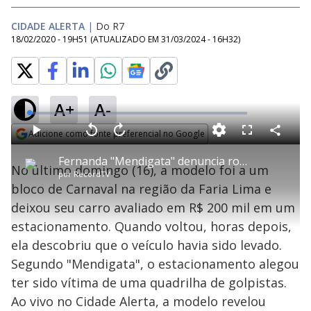
CIDADE ALERTA
|
Do R7
18/02/2020 - 19H51
(ATUALIZADO EM
31/03/2024 - 16H32
)
A+
A-
L
o
a
Adicione como fonte preferencial no Google
d
C
P
V
A
P
F
e
o
l
o
v
u
Opens in new window
d
m
a
l
a
l
:
Fernanda "Mendigata" denuncia roubo de carro de luxo em estacionamento de SP
p
y
t
n
l
0
No último domingo (16), a modelo foi a um
a
a
ç
s
.
por
RecordTV
r
r
a
c
7
t
1
r
l
r
9
bloco de Carnaval na região da Faria Lima e
i
0
1
e
%
l
s
0
e
h
deixou seu carro avaliado em R$ 200 mil em um
e
s
n
a
g
e
r
u
g
estacionamento. Quando voltou, horas depois,
n
u
a
d
n
o
d
ela descobriu que o veículo havia sido levado.
s
o
s
Segundo "Mendigata", o estacionamento alegou
y
ter sido vítima de uma quadrilha de golpistas.
Ao vivo no Cidade Alerta, a modelo revelou
M
u