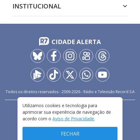
INSTITUCIONAL
CIDADE ALERTA
Todos os direitos reservados - 2009-
2026
- Rádio e Televisão Record S.A
Utilizamos cookies e tecnologia para
CARREIRA
FALE CONOSCO
PRIVACIDADE
aprimorar sua experiência de navegação de
TERMOS E CONDIÇÕES DE USO
acordo com o
Aviso de Privacidade
.
FECHAR