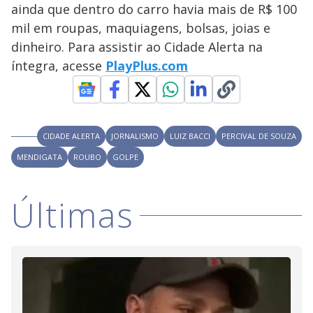
V
d
ainda que dentro do carro havia mais de R$ 100
o
mil em roupas, maquiagens, bolsas, joias e
i
dinheiro. Para assistir ao Cidade Alerta na
íntegra, acesse
PlayPlus.com
d
e
CIDADE ALERTA
JORNALISMO
LUIZ BACCI
PERCIVAL DE SOUZA
MENDIGATA
ROUBO
GOLPE
o
Últimas