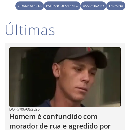
i
CIDADE ALERTA
ESTRANGULAMENTO
ASSASSINATO
TERESINA
d
Últimas
e
o
DO R7
/
06/08/2026
Homem é confundido com
morador de rua e agredido por