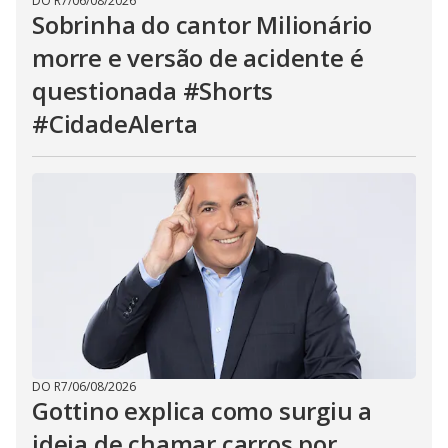
DO R7
/
06/08/2026
Sobrinha do cantor Milionário
morre e versão de acidente é
questionada #Shorts
#CidadeAlerta
DO R7
/
06/08/2026
Gottino explica como surgiu a
ideia de chamar carros por