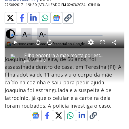
27/06/2017 - 19H30
(ATUALIZADO EM
02/03/2024 - 03H16
)
A+
A-
L
o
a
Adicione como fonte preferencial no Google
d
C
P
V
A
P
F
e
o
l
o
v
u
Opens in new window
d
m
a
l
a
l
:
Filha encontra a mãe morta por estrangulamento em casa
p
y
t
n
l
6
Joaquina Maria Vieira, de 56 anos, foi
a
a
ç
s
.
por
RecordTV
r
r
a
c
2
t
1
r
l
r
0
assassinada dentro de casa, em Teresina (PI). A
i
0
1
e
%
l
s
0
e
h
filha adotiva de 11 anos viu o corpo da mãe
e
s
n
a
g
e
r
u
g
caído na cozinha e saiu para pedir ajuda.
n
u
a
d
n
o
d
Joaquina foi estrangulada e a suspeita é de
s
o
s
latrocínio, já que o celular e a carteira dela
y
foram roubados. A polícia investiga o caso.
M
V
u
d
o