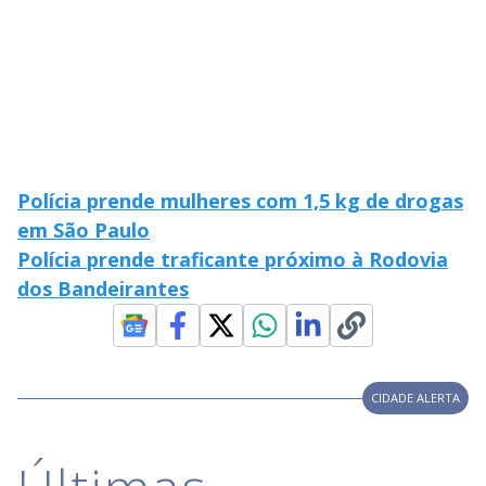
i
d
e
o
Polícia prende mulheres com 1,5 kg de drogas
em São Paulo
Polícia prende traficante próximo à Rodovia
dos Bandeirantes
CIDADE ALERTA