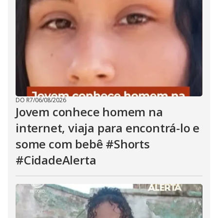
DO R7
/
06/08/2026
Jovem conhece homem na
internet, viaja para encontrá-lo e
some com bebê #Shorts
#CidadeAlerta