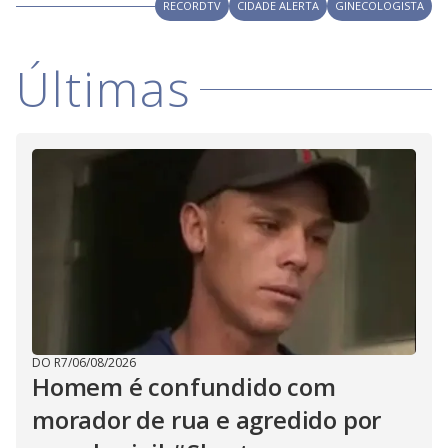
V
RECORDTV
CIDADE ALERTA
GINECOLOGISTA
d
o
i
Últimas
d
e
o
DO R7
/
06/08/2026
Homem é confundido com
morador de rua e agredido por