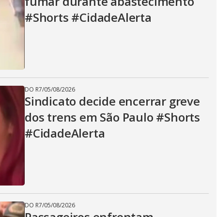
fumar durante abastecimento
#Shorts #CidadeAlerta
DO R7
/
05/08/2026
Sindicato decide encerrar greve
dos trens em São Paulo #Shorts
#CidadeAlerta
DO R7
/
05/08/2026
Passageiros enfrentam