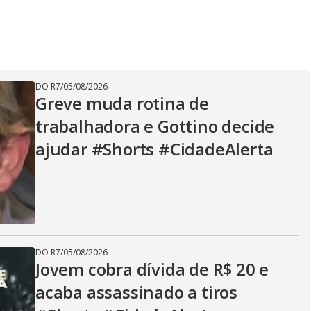
y
V
i
DO R7
/
05/08/2026
Greve muda rotina de
trabalhadora e Gottino decide
d
ajudar #Shorts #CidadeAlerta
e
o
DO R7
/
05/08/2026
Jovem cobra dívida de R$ 20 e
acaba assassinado a tiros