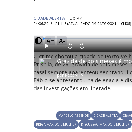
CIDADE ALERTA
|
Do R7
24/06/2016 - 21H16
(ATUALIZADO EM
04/03/2024 - 10H06
)
A+
A-
L
o
a
d
P
V
A
e
l
o
v
d
O crime chocou a cidade de Porto Velho
a
l
a
:
y
t
n
3
a
ç
Priscila, de 26, grávida de dois meses
.
r
a
7
1
r
4
casal sempre aparenteou ser tranquilo 
0
1
%
por
RecordTV
s
0
e
s
Fábio se apresentou na delegacia e diss
g
e
u
g
n
u
das investigações em liberade.
d
n
o
d
s
o
s
MARCELO REZENDE
CIDADE ALERTA
GRÁV
M
u
BRIGA MARIDO E MULHER
DISCUSSÃO MARIDO E MULHER
d
o