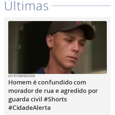
Últimas
i
d
e
o
DO R7
/
06/08/2026
Homem é confundido com
morador de rua e agredido por
guarda civil #Shorts
#CidadeAlerta