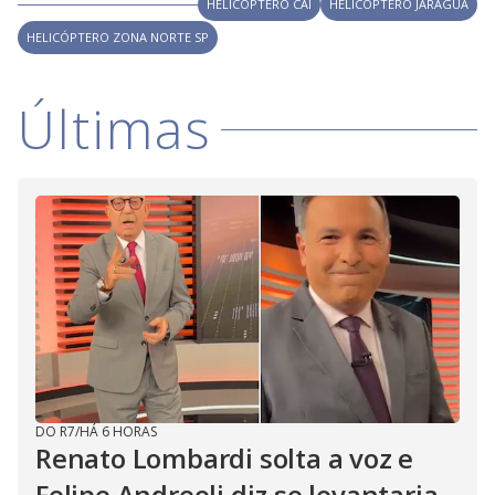
i
HELICÓPTERO CAI
HELICÓPTERO JARAGUÁ
HELICÓPTERO ZONA NORTE SP
d
Últimas
e
o
DO R7
/
HÁ 6 HORAS
Renato Lombardi solta a voz e
Felipe Andreoli diz se levantaria