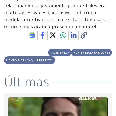
V
u
d
relacionamento justamente porque Tales era
o
muito agressivo. Ela, inclusive, tinha uma
i
medida protetiva contra o ex. Tales fugiu após
o crime, mas acabou preso em um motel.
d
e
TALES EMILLY
HOMEM MATA EX-MULHER
HOMEM MATA EX MULHER MOTEL
o
Últimas