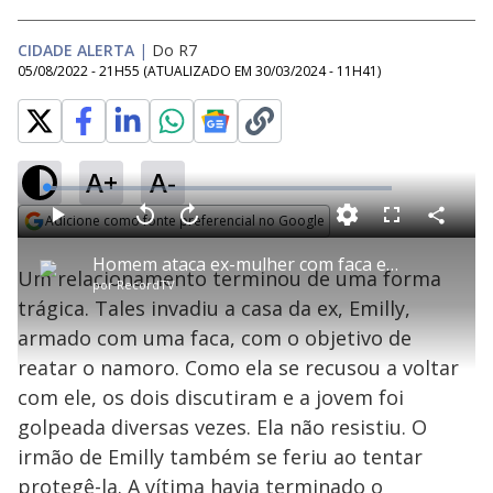
CIDADE ALERTA
|
Do R7
05/08/2022 - 21H55
(ATUALIZADO EM
30/03/2024 - 11H41
)
A+
A-
L
o
a
Adicione como fonte preferencial no Google
d
C
P
V
A
P
F
e
o
l
o
v
u
Opens in new window
d
m
a
l
a
l
:
Homem ataca ex-mulher com faca e se esconde em motel após o crime
p
y
t
n
l
2
Um relacionamento terminou de uma forma
a
a
ç
s
.
por
RecordTV
r
r
a
c
9
t
1
r
l
r
9
trágica. Tales invadiu a casa da ex, Emilly,
i
0
1
e
%
l
s
0
e
h
armado com uma faca, com o objetivo de
e
s
n
a
g
e
r
u
g
reatar o namoro. Como ela se recusou a voltar
n
u
a
d
n
o
d
com ele, os dois discutiram e a jovem foi
s
o
s
golpeada diversas vezes. Ela não resistiu. O
y
irmão de Emilly também se feriu ao tentar
protegê-la. A vítima havia terminado o
M