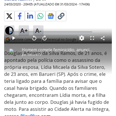
24/03/2020 - 20H05
(ATUALIZADO EM
31/03/2024 - 17H06
)
A+
A-
L
o
a
Adicione como fonte preferencial no Google
d
C
P
V
A
P
F
e
o
l
o
v
u
Opens in new window
d
m
a
l
a
l
:
Homem comete feminicídio, anuncia morte à família e foge
p
y
t
n
l
1
Douglas Adriano da Silva Ramos, de 21 anos, é
a
a
ç
s
.
por
RecordTV
r
r
a
c
5
t
1
r
l
r
0
apontado pela polícia como o assassino da
i
0
1
e
%
l
s
0
e
h
própria esposa, Lídia Micaela da Silva Sotero,
e
s
n
a
g
e
r
u
g
de 23 anos, em Barueri (SP). Após o crime, ele
n
u
a
d
n
o
d
teria ligado para a família para avisar que o
s
o
s
casal havia brigado. Quando os familiares
y
chegaram, encontraram Lídia morta, e a filha
dela junto ao corpo. Douglas já havia fugido de
M
V
u
d
moto. Para assistir ao Cidade Alerta na íntegra,
o