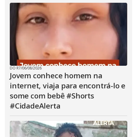
DO R7
/
06/08/2026
Jovem conhece homem na
internet, viaja para encontrá-lo e
some com bebê #Shorts
#CidadeAlerta