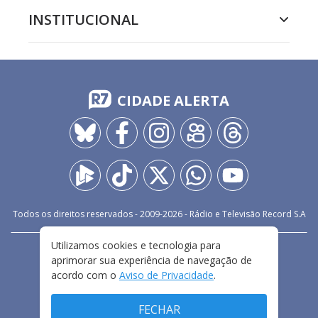
INSTITUCIONAL
CIDADE ALERTA
Todos os direitos reservados - 2009-
2026
- Rádio e Televisão Record S.A
Utilizamos cookies e tecnologia para
CARREIRA
FALE CONOSCO
PRIVACIDADE
aprimorar sua experiência de navegação de
TERMOS E CONDIÇÕES DE USO
acordo com o
Aviso de Privacidade
.
FECHAR