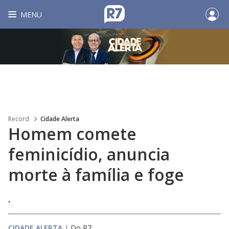
MENU
Record
Cidade Alerta
Homem comete
feminicídio, anuncia
morte à família e foge
.
CIDADE ALERTA
|
Do R7