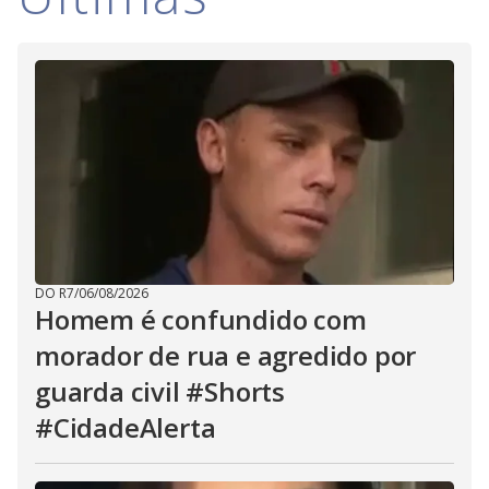
i
d
e
o
DO R7
/
06/08/2026
Homem é confundido com
morador de rua e agredido por
guarda civil #Shorts
#CidadeAlerta