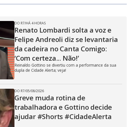
V
DO R7
/
HÁ 4 HORAS
i
Renato Lombardi solta a voz e
Felipe Andreoli diz se levantaria
d
da cadeira no Canta Comigo:
‘Com certeza... Não!’
Reinaldo Gottino se divertiu com a performance da sua
e
dupla de Cidade Alerta; veja!
DO R7
/
05/08/2026
o
Greve muda rotina de
trabalhadora e Gottino decide
ajudar #Shorts #CidadeAlerta