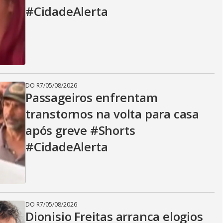
#CidadeAlerta
DO R7
/
05/08/2026
Passageiros enfrentam
transtornos na volta para casa
após greve #Shorts
#CidadeAlerta
DO R7
/
05/08/2026
Dionisio Freitas arranca elogios