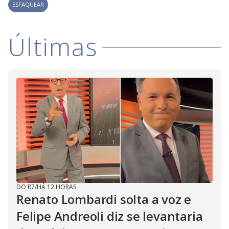
V
d
ESFAQUEAR
o
i
Últimas
d
e
o
DO R7
/
HÁ 12 HORAS
Renato Lombardi solta a voz e
Felipe Andreoli diz se levantaria