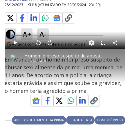
28/12/2023 - 19H18
(ATUALIZADO EM
29/03/2024 - 23H29
)
A+
A-
L
o
a
Adicione como fonte preferencial no Google
d
C
P
V
A
P
F
e
o
l
o
v
u
Opens in new window
d
m
a
l
a
l
:
Homem é preso suspeito de abusar sexualmente da prima de 11 anos
p
y
t
n
l
1
Em Manaus, um homem foi preso suspeito de
a
a
ç
s
2
por
RecordTV
r
r
a
c
.
t
1
r
l
r
5
abusar sexualmente da prima, uma menina, de
i
0
1
e
7
l
s
0
e
%
h
11 anos. De acordo com a polícia, a criança
e
s
n
a
g
e
r
u
g
estaria grávida e assim que soube da gravidez,
n
u
a
d
n
o
d
o homem teria agredido a prima.
s
o
s
y
M
V
u
ABUSO SEXUALMENTE DA PRIMA
CIDADE ALERTA
HOMEM É PRESO
d
o