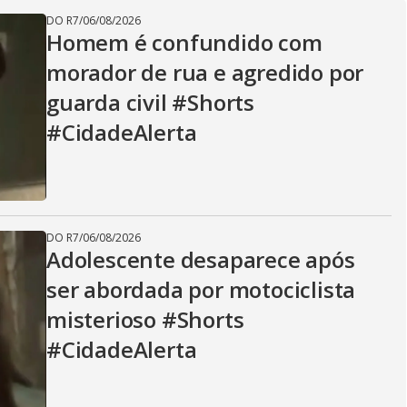
V
DO R7
/
06/08/2026
Homem é confundido com
i
morador de rua e agredido por
guarda civil #Shorts
d
#CidadeAlerta
e
DO R7
/
06/08/2026
Adolescente desaparece após
o
ser abordada por motociclista
misterioso #Shorts
#CidadeAlerta