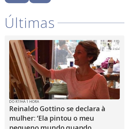
i
Últimas
d
e
o
DO R7
/
HÁ 1 HORA
Reinaldo Gottino se declara à
mulher: ‘Ela pintou o meu
pequeno mundo quando