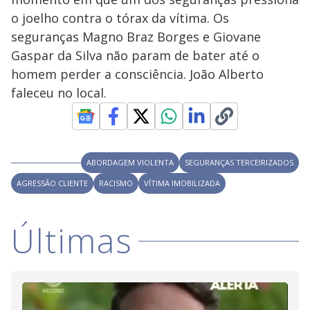
y
o joelho contra o tórax da vítima. Os
M
V
u
d
seguranças Magno Braz Borges e Giovane
o
Gaspar da Silva não param de bater até o
i
homem perder a consciência. João Alberto
faleceu no local.
d
e
ABORDAGEM VIOLENTA
SEGURANÇAS TERCEIRIZADOS
AGRESSÃO CLIENTE
RACISMO
VÍTIMA IMOBILIZADA
o
Últimas