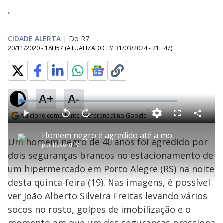
.
CIDADE ALERTA
|
Do R7
20/11/2020 - 18H57
(ATUALIZADO EM
31/03/2024 - 21H47
)
A+
A-
L
o
a
Adicione como fonte preferencial no Google
d
C
P
V
A
P
F
e
o
l
o
v
u
Opens in new window
d
m
a
l
a
l
:
Homem negro é agredido até a morte por seguranças de supermercado em Porto Alegre (RS)
p
y
t
n
l
2
Um homem negro de 40 anos foi agredido por
a
a
ç
s
.
por
RecordTV
r
r
a
c
6
t
1
r
l
r
4
dois seguranças brancos no estacionamento de
i
0
1
e
%
l
s
0
e
h
um hipermercado em Porto Alegre (RS) na noite
e
s
n
a
g
e
r
u
g
desta quinta-feira (19). Nas imagens, é possível
n
u
a
d
n
o
d
ver João Alberto Silveira Freitas levando vários
s
o
s
socos no rosto, golpes de imobilização e o
momento em que um dos seguranças pressiona