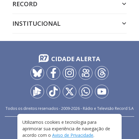
RECORD
INSTITUCIONAL
CIDADE ALERTA
Todos os direitos reservados - 2009-
2026
- Rádio e Televisão Record S.A
Utilizamos cookies e tecnologia para
CARREIRA
FALE CONOSCO
PRIVACIDADE
aprimorar sua experiência de navegação de
TERMOS E CONDIÇÕES DE USO
acordo com o
Aviso de Privacidade
.