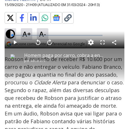
15/09/2020 - 21H09
(ATUALIZADO EM
31/03/2024 - 20H13
)
A+
A-
L
o
a
Adicione como fonte preferencial no Google
d
C
P
V
A
P
F
e
o
l
o
v
u
Opens in new window
d
m
a
l
a
l
:
Homem paga por carro, cobra a entrega e recebe ameaças de morte
p
y
t
n
l
1
Robson é acusado de receber R$ 10.600 por um
a
a
ç
s
.
por
RecordTV
r
r
a
c
1
t
1
r
l
r
5
carro e não entregar o veículo. Fabiano Branco,
i
0
1
e
%
l
s
0
e
h
que pagou a quantia no final do ano passado,
e
s
n
a
g
e
r
u
g
procurou o
Cidade Alerta
para denunciar o caso.
n
u
a
d
n
o
d
Segundo o rapaz, além das diversas desculpas
s
o
s
que recebeu de Robson para justificar o atraso
y
na entrega, ele ainda foi ameaçado de morte.
Em um áudio, Robson avisa que vai ligar para o
M
V
u
d
patrão de Fabiano contando várias histórias
o