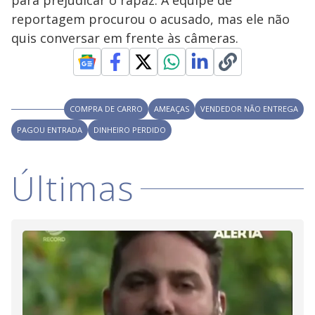
para prejudicar o rapaz. A equipe de
i
reportagem procurou o acusado, mas ele não
quis conversar em frente às câmeras.
d
e
COMPRA DE CARRO
AMEAÇAS
VENDEDOR NÃO ENTREGA
PAGOU ENTRADA
DINHEIRO PERDIDO
o
Últimas