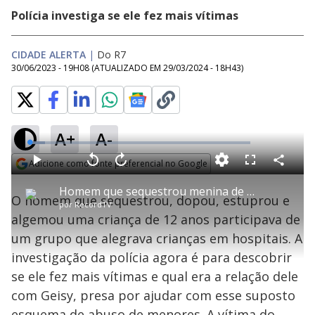
Polícia investiga se ele fez mais vítimas
CIDADE ALERTA
|
Do R7
30/06/2023 - 19H08
(ATUALIZADO EM
29/03/2024 - 18H43
)
A+
A-
L
o
a
Adicione como fonte preferencial no Google
d
C
P
V
A
P
F
e
o
l
o
v
u
Opens in new window
d
m
a
l
a
l
:
Homem que sequestrou menina de 12 anos participava de grupo que alegra crianças em hospitais
p
y
t
n
l
6
O homem que sequestrou, dopou, estuprou e
a
a
ç
s
.
por
RecordTV
r
r
a
c
9
t
1
r
l
r
0
algemou uma criança de 12 anos participava de
i
0
1
e
%
l
s
0
e
h
um grupo que alegrava crianças em hospitais. A
e
s
n
a
g
e
r
u
g
investigação da polícia agora é para descobrir
n
u
a
d
n
o
d
se ele fez mais vítimas e qual era a relação dele
s
o
s
com Geisy, presa por ajudar com esse suposto
esquema de abuso de menores. A vítima do