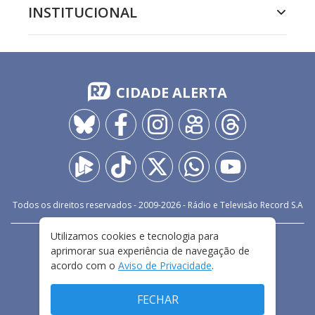
INSTITUCIONAL
CIDADE ALERTA
Todos os direitos reservados - 2009-
2026
- Rádio e Televisão Record S.A
Utilizamos cookies e tecnologia para
CARREIRA
FALE CONOSCO
PRIVACIDADE
aprimorar sua experiência de navegação de
TERMOS E CONDIÇÕES DE USO
acordo com o
Aviso de Privacidade
.
FECHAR