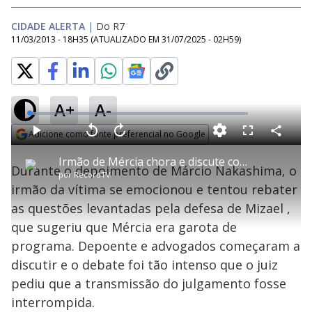
CIDADE ALERTA
|
Do R7
11/03/2013 - 18H35
(ATUALIZADO EM
31/07/2025 - 02H59
)
A+
A-
L
o
a
Adicione como fonte preferencial no Google
d
C
P
V
A
P
F
e
o
l
o
v
u
Opens in new window
d
m
a
l
a
l
:
Irmão de Mércia chora e discute com advogados de defesa durante depoimento
p
y
t
n
l
3
Durante o depoimento de Márcio Nakashima, o
a
a
ç
s
.
por
RecordTV
r
r
a
c
0
t
1
r
l
r
8
irmão da vítima se emocionou e tentou rebater
i
0
1
e
%
l
s
0
e
h
as questões levantadas pela defesa de Mizael ,
e
s
n
a
g
e
r
u
g
que sugeriu que Mércia era garota de
n
u
a
d
n
o
d
programa. Depoente e advogados começaram a
s
o
s
discutir e o debate foi tão intenso que o juiz
y
pediu que a transmissão do julgamento fosse
interrompida.
M
u