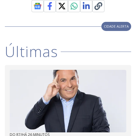
V
d
o
i
CIDADE ALERTA
d
Últimas
e
o
DO R7
/
HÁ 26 MINUTOS