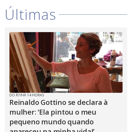
i
Últimas
d
e
o
DO R7
/
HÁ 14 HORAS
Reinaldo Gottino se declara à
mulher: ‘Ela pintou o meu
pequeno mundo quando
apareceu na minha vida!’