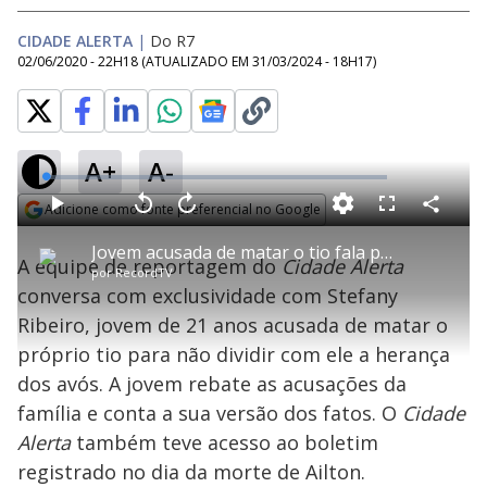
CIDADE ALERTA
|
Do R7
02/06/2020 - 22H18
(ATUALIZADO EM
31/03/2024 - 18H17
)
A+
A-
L
o
a
Adicione como fonte preferencial no Google
d
C
P
V
A
P
F
e
o
l
o
v
u
Opens in new window
d
m
a
l
a
l
:
Jovem acusada de matar o tio fala pela primeira vez sobre o caso e rebate familiares
p
y
t
n
l
1
A equipe de reportagem do
Cidade Alerta
a
a
ç
s
.
por
RecordTV
r
r
a
c
0
t
1
r
l
r
1
conversa com exclusividade com Stefany
i
0
1
e
%
l
s
0
e
h
Ribeiro, jovem de 21 anos acusada de matar o
e
s
n
a
g
e
r
u
g
próprio tio para não dividir com ele a herança
n
u
a
d
n
o
d
dos avós. A jovem rebate as acusações da
s
o
s
família e conta a sua versão dos fatos. O
Cidade
y
Alerta
também teve acesso ao boletim
registrado no dia da morte de Ailton.
M
u