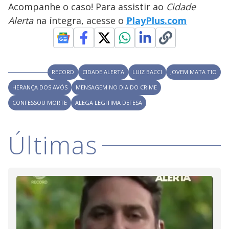
V
d
Acompanhe o caso! Para assistir ao
Cidade
o
Alerta
na íntegra, acesse o
PlayPlus.com
i
d
RECORD
CIDADE ALERTA
LUIZ BACCI
JOVEM MATA TIO
HERANÇA DOS AVÓS
MENSAGEM NO DIA DO CRIME
e
CONFESSOU MORTE
ALEGA LEGITIMA DEFESA
o
Últimas