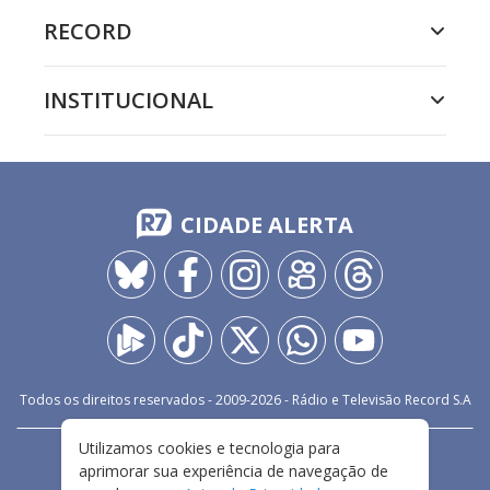
RECORD
INSTITUCIONAL
CIDADE ALERTA
Todos os direitos reservados - 2009-
2026
- Rádio e Televisão Record S.A
Utilizamos cookies e tecnologia para
CARREIRA
FALE CONOSCO
PRIVACIDADE
aprimorar sua experiência de navegação de
TERMOS E CONDIÇÕES DE USO