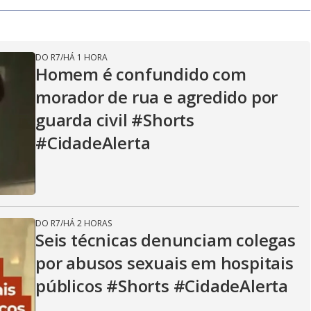
V
i
DO R7
/
HÁ 1 HORA
Homem é confundido com
d
morador de rua e agredido por
guarda civil #Shorts
#CidadeAlerta
e
o
DO R7
/
HÁ 2 HORAS
Seis técnicas denunciam colegas
por abusos sexuais em hospitais
públicos #Shorts #CidadeAlerta