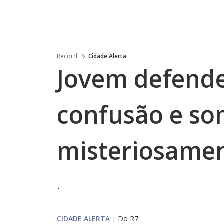
Record
Cidade Alerta
Jovem defend
confusão e s
misteriosame
.
CIDADE ALERTA
|
Do R7