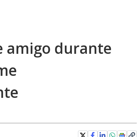
e amigo durante
ome
nte