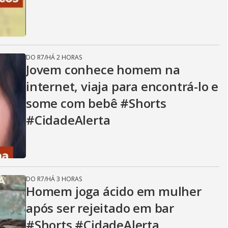
DO R7
/
HÁ 2 HORAS
Jovem conhece homem na
internet, viaja para encontrá-lo e
some com bebê #Shorts
#CidadeAlerta
DO R7
/
HÁ 3 HORAS
Homem joga ácido em mulher
após ser rejeitado em bar
#Shorts #CidadeAlerta