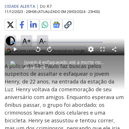
CIDADE ALERTA
|
Do R7
11/12/2023 - 20H06
(ATUALIZADO EM
29/03/2024 - 23H03
)
A+
A-
L
o
a
Adicione como fonte preferencial no Google
d
C
P
V
A
P
F
e
o
l
o
v
u
Opens in new window
d
m
a
l
a
l
:
Jovem é esfaqueado até a morte no dia em que completou 22 anos
p
y
t
n
l
2
A polícia de São Paulo faz buscas pelos
a
a
ç
s
.
por
RecordTV
r
r
a
c
8
t
1
r
l
r
2
suspeitos de assaltar e esfaquear o jovem
i
0
1
e
%
l
s
0
e
h
Henry, de 22 anos, na entrada da estação da
e
s
n
a
g
e
r
u
g
Luz. Henry voltava da comemoração de seu
n
u
a
d
n
o
d
aniversário com amigos. Enquanto esperava um
s
o
s
ônibus passar, o grupo foi abordado; os
y
criminosos levaram dois celulares e uma
bicicleta. Henry se assustou e tentou correr,
M
u
d
mas um dos criminosos, pensando que ele iria