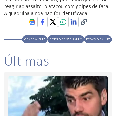
V
o
reagir ao assalto, o atacou com golpes de faca.
i
A quadrilha ainda não foi identificada.
d
CIDADE ALERTA
CENTRO DE SÃO PAULO
ESTAÇÃO DA LUZ
e
Últimas
o