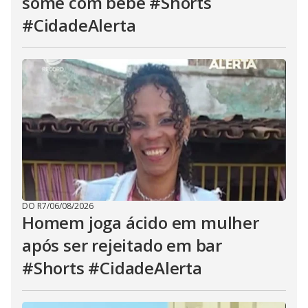
some com bebê #Shorts
#CidadeAlerta
DO R7
/
06/08/2026
Homem joga ácido em mulher
após ser rejeitado em bar
#Shorts #CidadeAlerta