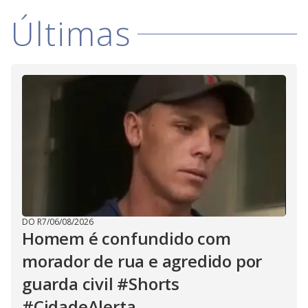
i
Últimas
d
e
o
DO R7
/
06/08/2026
Homem é confundido com
morador de rua e agredido por
guarda civil #Shorts
#CidadeAlerta