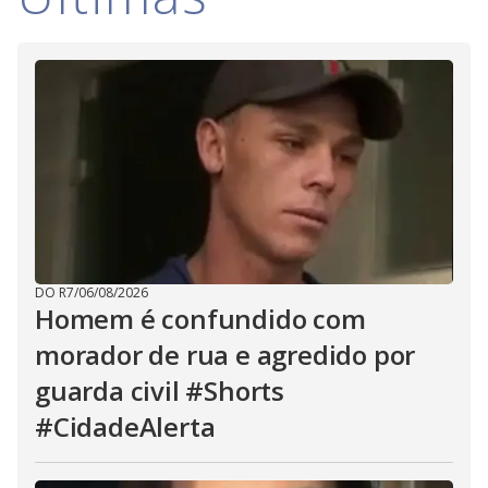
i
d
e
o
DO R7
/
06/08/2026
Homem é confundido com
morador de rua e agredido por
guarda civil #Shorts
#CidadeAlerta