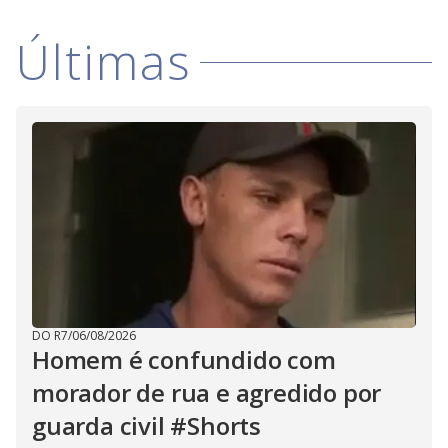
V
d
o
Últimas
i
d
e
o
DO R7
/
06/08/2026
Homem é confundido com
morador de rua e agredido por
guarda civil #Shorts