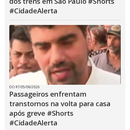
dos trens em São Paulo #Shorts
#CidadeAlerta
DO R7
/
05/08/2026
Passageiros enfrentam
transtornos na volta para casa
após greve #Shorts
#CidadeAlerta