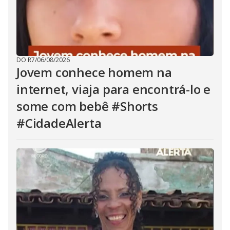
DO R7
/
06/08/2026
Jovem conhece homem na
internet, viaja para encontrá-lo e
some com bebê #Shorts
#CidadeAlerta