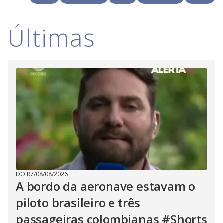
i
Últimas
d
e
o
DO R7
/
08/08/2026
A bordo da aeronave estavam o
piloto brasileiro e três
passageiras colombianas #Shorts