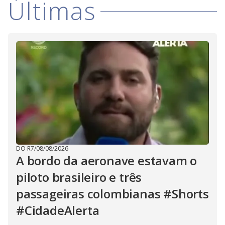
Últimas
i
d
e
o
DO R7
/
08/08/2026
A bordo da aeronave estavam o
piloto brasileiro e três
passageiras colombianas #Shorts
#CidadeAlerta