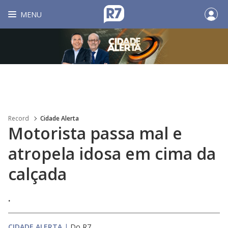
MENU
Record
Cidade Alerta
Motorista passa mal e
atropela idosa em cima da
calçada
.
CIDADE ALERTA
|
Do R7