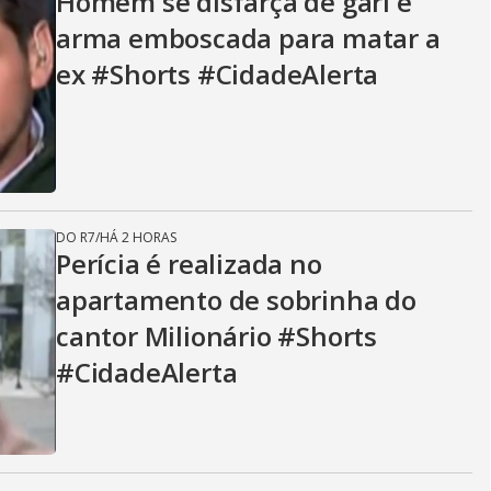
i
Homem se disfarça de gari e
arma emboscada para matar a
d
ex #Shorts #CidadeAlerta
e
DO R7
/
HÁ 2 HORAS
o
Perícia é realizada no
apartamento de sobrinha do
cantor Milionário #Shorts
#CidadeAlerta