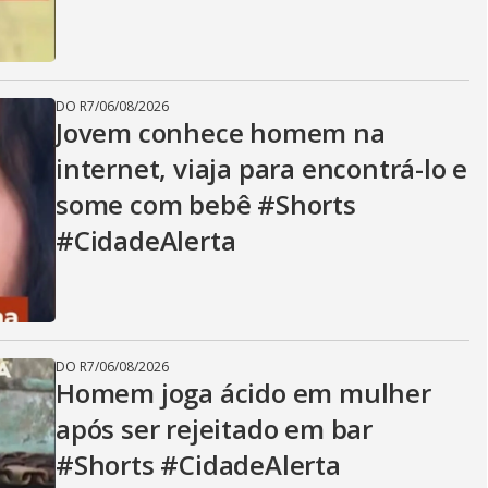
DO R7
/
06/08/2026
Jovem conhece homem na
internet, viaja para encontrá-lo e
some com bebê #Shorts
#CidadeAlerta
DO R7
/
06/08/2026
Homem joga ácido em mulher
após ser rejeitado em bar
#Shorts #CidadeAlerta