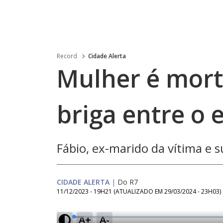
Record
Cidade Alerta
Mulher é mort
briga entre o e
Fábio, ex-marido da vítima e s
CIDADE ALERTA
|
Do R7
11/12/2023 - 19H21
(ATUALIZADO EM
29/03/2024 - 23H03
)
A+
A-
L