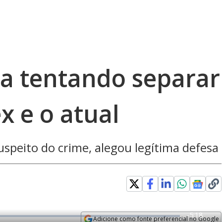
a tentando separar
x e o atual
uspeito do crime, alegou legítima defesa
R
-
5:18
Adicione como fonte preferencial no Google