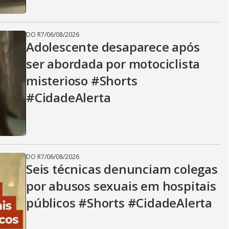
DO R7
/
06/08/2026
Adolescente desaparece após
ser abordada por motociclista
misterioso #Shorts
#CidadeAlerta
DO R7
/
06/08/2026
Seis técnicas denunciam colegas
por abusos sexuais em hospitais
públicos #Shorts #CidadeAlerta