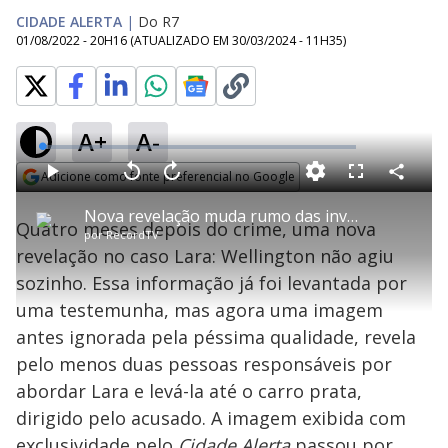
CIDADE ALERTA
|
Do R7
01/08/2022 - 20H16
(ATUALIZADO EM
30/03/2024 - 11H35
)
A+
A-
L
o
a
Adicione como fonte preferencial no Google
d
C
P
V
A
P
F
e
o
l
o
v
u
Opens in new window
d
m
a
l
a
l
:
Nova revelação muda rumo das investigações do caso Lara
p
y
t
n
l
1
Quatro meses depois do crime, uma nova
a
a
ç
s
.
por
RecordTV
r
r
a
c
7
t
1
r
l
r
7
revelação no caso Lara: Wellington não agiu
i
0
1
e
%
l
s
0
e
h
sozinho. Essa informação já foi levantada por
e
s
n
a
g
e
r
u
g
uma testemunha, mas agora uma imagem
n
u
a
d
n
o
d
antes ignorada pela péssima qualidade, revela
s
o
s
pelo menos duas pessoas responsáveis por
y
abordar Lara e levá-la até o carro prata,
dirigido pelo acusado. A imagem exibida com
M
u
d
exclusividade pelo
Cidade Alerta
passou por