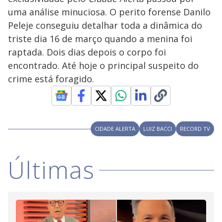
V
o
uma análise minuciosa. O perito forense Danilo
i
Peleje conseguiu detalhar toda a dinâmica do
triste dia 16 de março quando a menina foi
raptada. Dois dias depois o corpo foi
d
encontrado. Até hoje o principal suspeito do
crime está foragido.
e
o
CIDADE ALERTA
LUIZ BACCI
RECORD TV
Últimas